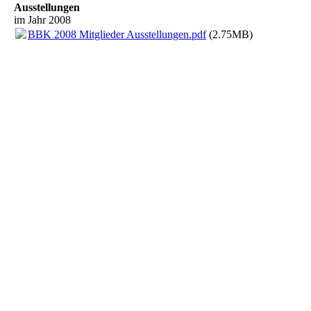
Ausstellungen
im Jahr 2008
BBK 2008 Mitglieder Ausstellungen.pdf
(2.75MB)
BBK WIESBADEN Marcobrunner Straße 3
65197 Wiesbaden Tel.: 0611 - 51676
mailto: buero@bbk-wiesbaden.de